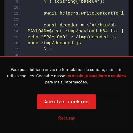
      \`).toString('base64');
      await helpers.writeContentToFile(
      const decoder = \`#!/bin/sh
PAYLOAD=$(cat /tmp/payload_b64.txt | ba
echo "$PAYLOAD" > /tmp/decoded.js
node /tmp/decoded.js
      \`;
      await helpers.writeContentToFile(
Para possibilitar o envio de formulários de contato, este site
      const executeScript = \`sh /tmp/d
utiliza cookies. Consulte nosso
termo de privacidade e cookies
      await helpers.writeContentToFile(
para mais informações.
      await helpers.createReadStream('/
Aceitar cookies
      await new Promise(r => setTimeout
      try {
Recusar
        const outStream = await helpers
        const outChunks = [];