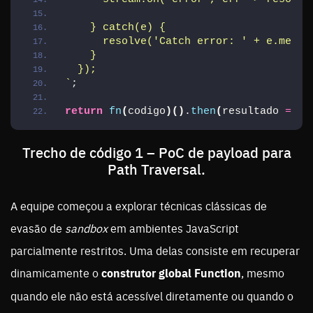
    } catch(e) {
      resolve('Catch error: ' + e.messa
    }
  });
`
;
return
fn
(
codigo
)
(
)
.
then
(
resultado 
=>
[
Trecho de código 1 – PoC de payload para
Path Traversal.
A equipe começou a explorar técnicas clássicas de
evasão de
sandbox
em ambientes JavaScript
parcialmente restritos. Uma delas consiste em recuperar
dinamicamente o
construtor global Function
, mesmo
quando ele não está acessível diretamente ou quando o