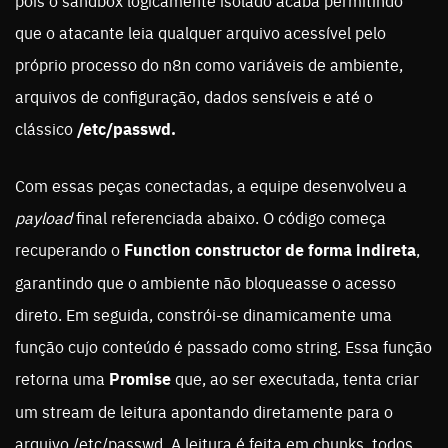
pois o sandbox logicamente isolado acaba permitindo
que o atacante leia qualquer arquivo acessível pelo
próprio processo do n8n como variáveis de ambiente,
arquivos de configuração, dados sensíveis e até o
clássico
/etc/passwd.
Com essas peças conectadas, a equipe desenvolveu a
payload
final referenciada abaixo. O código começa
recuperando o
Function constructor de forma indireta
,
garantindo que o ambiente não bloqueasse o acesso
direto. Em seguida, constrói-se dinamicamente uma
função cujo conteúdo é passado como string. Essa função
retorna uma
Promise
que, ao ser executada, tenta criar
um stream de leitura apontando diretamente para o
arquivo /etc/passwd. A leitura é feita em chunks, todos