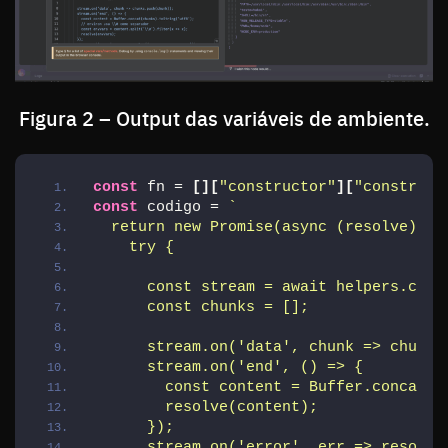
Figura 2 – Output das variáveis de ambiente.
const
 fn = 
[
]
[
"constructor"
]
[
"construct
const
 codigo = 
`
  return new Promise(async (resolve) =>
    try {
      const stream = await helpers.crea
      const chunks = [];
      stream.on('data', chunk => chunks
      stream.on('end', () => {
        const content = Buffer.concat(c
        resolve(content);
      });
      stream.on('error', err => resolve